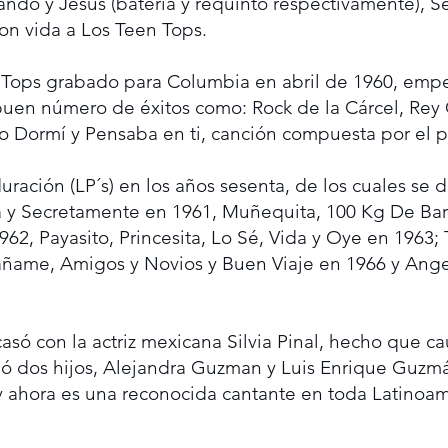
ndo y Jesús (batería y requinto respectivamente), Se
on vida a Los Teen Tops.
 Tops grabado para Columbia en abril de 1960, empezó
n buen número de éxitos como: Rock de la Cárcel, Rey
No Dormí y Pensaba en ti, canción compuesta por el
ración (LP´s) en los años sesenta, de los cuales se d
y Secretamente en 1961, Muñequita, 100 Kg De Barr
62, Payasito, Princesita, Lo Sé, Vida y Oye en 1963;
ñame, Amigos y Novios y Buen Viaje en 1966 y Angel
asó con la actriz mexicana Silvia Pinal, hecho que ca
reó dos hijos, Alejandra Guzman y Luis Enrique Guzm
y ahora es una reconocida cantante en toda Latinoamé